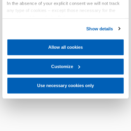
In the absence of your explicit consent we will not track
any type of cookies – except those necessary for the
operation of the website. Before expressing your
preferences, we invite you to read GEFRAN Cookie
Show details
Policy, available at the following link:
Gefran - Cookie
policy
.
Allow all cookies
For more information, please refer to the Information
regarding processing of personal data, at the following
link:
Gefran - Privacy Policy
Customize
.
Use necessary cookies only