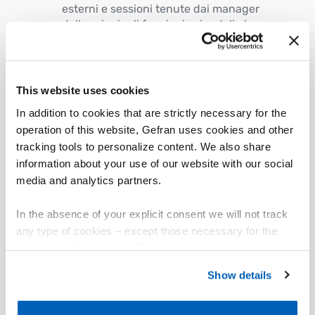
esterni e sessioni tenute dai manager
delle principali funzioni aziendali che
fanno comprendere Gefran anche
come Sistema Azienda.
This website uses cookies
03
FLY Performance
In addition to cookies that are strictly necessary for the
operation of this website, Gefran uses cookies and other
Un sistema trasparente di analisi e
confronto periodico sulla valutazione
tracking tools to personalize content. We also share
della performance, lo sviluppo delle
information about your use of our website with our social
competenze e la condivisione dei
media and analytics partners.
feedback.
In the absence of your explicit consent we will not track
any type of cookies – except those necessary for the
operation of the website. Before expressing your
preferences, we invite you to read GEFRAN Cookie
Show details
Policy, available at the following link:
Gefran - Cookie
policy
.