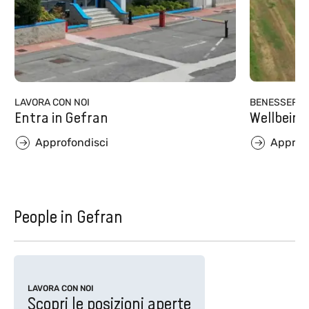
LAVORA CON NOI
BENESSERE 
Entra in Gefran
Wellbeing
Approfondisci
Approf
People in Gefran
LAVORA CON NOI
Scopri le posizioni aperte