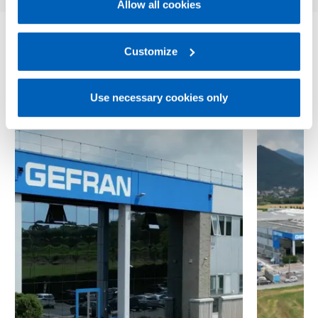
Allow all cookies
For more information, please refer to the Information
regarding processing of personal data, at the following
link:
Gefran - Privacy Policy
Customize
.
Scopri di più
Use necessary cookies only