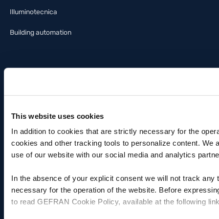
Illuminotecnica
Building automation
INVESTOR RELATIONS
SUPPORTO
Investire in Gefran
Contatti
Principali dati consolidati
Supporto tecnico
This website uses cookies
In addition to cookies that are strictly necessary for the oper
Dati per settore
Servizi di riparazione – RMA
cookies and other tracking tools to personalize content. We 
Situazione patrimoniale e
Distributori
use of our website with our social media and analytics partne
finanziaria
Certificazioni
In the absence of your explicit consent we will not track any
Conto economico
necessary for the operation of the website. Before expressin
File IO-Link
to read GEFRAN Cookie Policy, available at the following lin
Rendiconto finanziario
Certificati