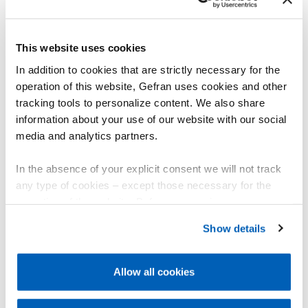
This website uses cookies
In addition to cookies that are strictly necessary for the
operation of this website, Gefran uses cookies and other
tracking tools to personalize content. We also share
information about your use of our website with our social
media and analytics partners.
In the absence of your explicit consent we will not track
any type of cookies – except those necessary for the
operation of the website. Before expressing your
Indicatori e unità di allarme
preferences, we invite you to read GEFRAN Cookie
Show details
Policy, available at the following link:
Gefran - Cookie
Disponibili per la misurazione delle principali variabili di processo
policy
.
industriali.
Adatti alla rilevazione e visualizzazione delle condizioni di allarme
Allow all cookies
con uscite digitali e di segnalazione.
For more information, please refer to the Information
regarding processing of personal data, at the following