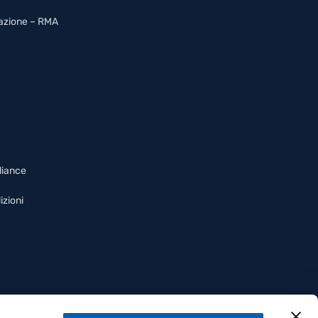
arazione – RMA
liance
izioni