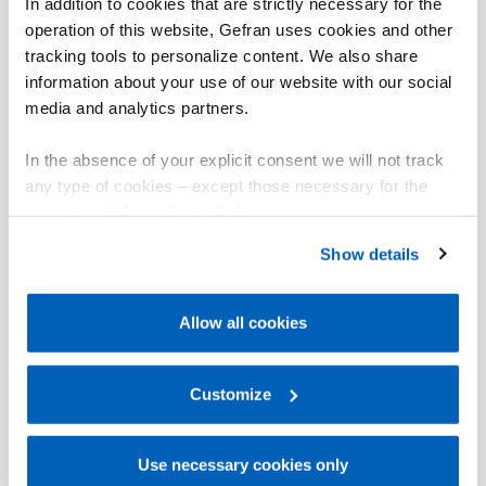
In addition to cookies that are strictly necessary for the
operation of this website, Gefran uses cookies and other
Visualizza 3D - Scarica modelli
02
tracking tools to personalize content. We also share
CAD
information about your use of our website with our social
media and analytics partners.
In the absence of your explicit consent we will not track
any type of cookies – except those necessary for the
operation of the website. Before expressing your
preferences, we invite you to read GEFRAN Cookie
Show details
Policy, available at the following link:
Gefran - Cookie
policy
.
Allow all cookies
For more information, please refer to the Information
regarding processing of personal data, at the following
link:
Gefran - Privacy Policy
Customize
.
Use necessary cookies only