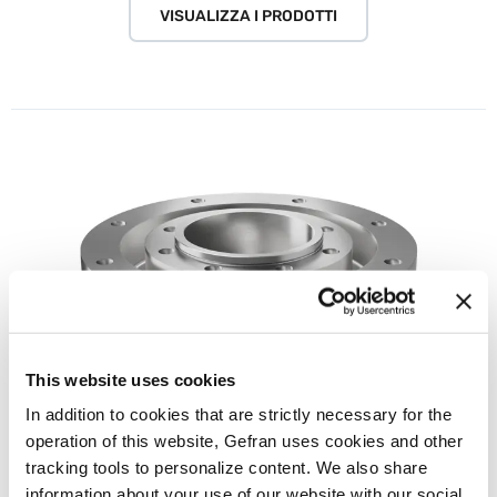
VISUALIZZA I PRODOTTI
This website uses cookies
In addition to cookies that are strictly necessary for the
operation of this website, Gefran uses cookies and other
tracking tools to personalize content. We also share
Forza
information about your use of our website with our social