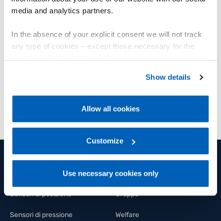
media and analytics partners.
Misurazione di forza solida per diverse applicazioni.
Misurazione precisa e affidabile di forza statica o dinamica
In the absence of your explicit consent we will not track
any type of cookies – except those necessary for the
operation of the website. Before expressing your
VISUALIZZA I PRODOTTI
preferences, we invite you to read GEFRAN Cookie
Show details
Policy, available at the following link:
Gefran - Cookie
policy
.
Allow all cookies
For more information, please refer to the Information
regarding processing of personal data, at the following
link:
Gefran - Privacy Policy
Customize
.
Use necessary cookies only
PRODOTTI E SOLUZIONI
GRUPPO
Sensori di posizione
Gruppo
Sensori di pressione
Welfare