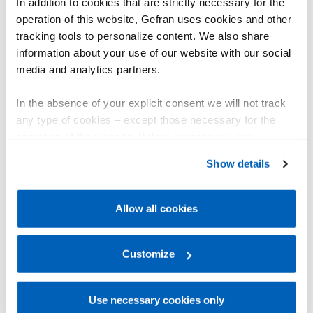
In addition to cookies that are strictly necessary for the
operation of this website, Gefran uses cookies and other
tracking tools to personalize content. We also share
information about your use of our website with our social
media and analytics partners.
In the absence of your explicit consent we will not track
any type of cookies – except those necessary for the
operation of the website. Before expressing your
NOTE APPLICATIVE
Controllore PID multifunzione
preferences, we invite you to read GEFRAN Cookie
Show details
Policy, available at the following link:
Gefran - Cookie
per la regolazione delle
policy
.
variabili di processo e
Allow all cookies
dell’accesso remoto di un
For more information, please refer to the Information
generatore di fluido
regarding processing of personal data, at the following
diatermico
link:
Gefran - Privacy Policy
Customize
.
Scopri come il regolatore
multifunzione 3850T permette di
Use necessary cookies only
controllare la temperatura, la