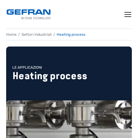
Home
Settori industriali
Heating process
LE APPLICAZIONI
Heating process