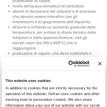
scambiatori di calore;
livello dell’acqua osmotica nel serbatoio;
allarmi di deviazione del setpoint e di processo
che devono essere interattivi con gli
interblocchi e lo spegnimento dell’impianto;
all’avvio è richiesto un aumento graduale della
temperatura, per evitare lo stress termico delle
tubazioni e delle apparecchiature, visti gli
elevati valori (da 100 a 400°C) che si
raggiungono.
produzione di vapore, che deve soddisfare il
cambiamento programmato giornaliero o
settimanale della sua domanda.
This website uses cookies
I benefici del prodotto
In addition to cookies that are strictly necessary for the
operation of this website, Gefran uses cookies and other
Regolatore modello 1850
tracking tools to personalize content. We also share
Regolatore di processo con doppio PID.
information about your use of our website with our social