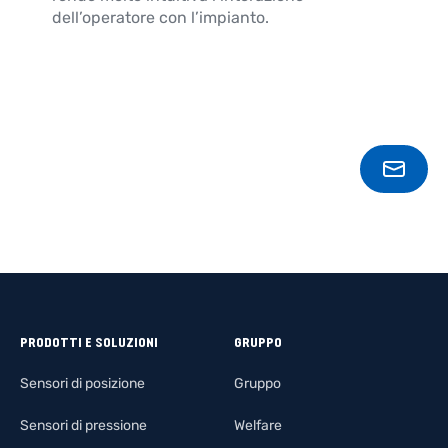
dell’operatore con l’impianto.
CONT
PRODOTTI E SOLUZIONI
GRUPPO
Sensori di posizione
Gruppo
Sensori di pressione
Welfare