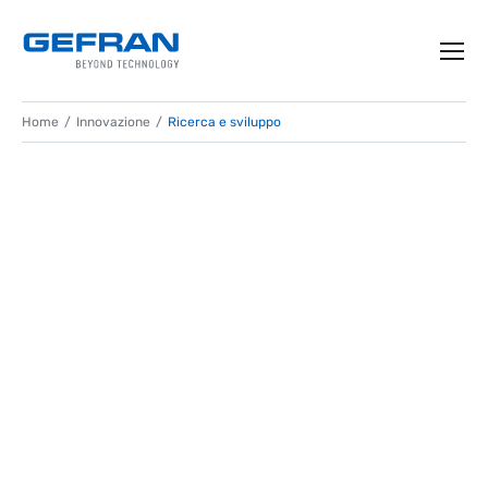
Home
Innovazione
Ricerca e sviluppo
RICERCA E SVILUPPO
Tecnologie, sinergie e persone, in evoluzione