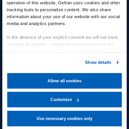
operation of this website, Gefran uses cookies and other
System Integration
tracking tools to personalize content. We also share
information about your use of our website with our social
Fotovoltaico
media and analytics partners.
Illuminotecnica
In the absence of your explicit consent we will not track
Building automation
any type of cookies – except those necessary for the
operation of the website. Before expressing your
preferences, we invite you to read GEFRAN Cookie
Show details
INVESTOR RELATIONS
SUPPORTO
Policy, available at the following link:
Gefran - Cookie
policy
.
Investire in Gefran
Contatti
Allow all cookies
For more information, please refer to the Information
Principali dati consolidati
Supporto tecnico
regarding processing of personal data, at the following
link:
Gefran - Privacy Policy
Customize
.
Dati per settore
Servizi di riparazione – RMA
Situazione patrimoniale e
Distributori
Use necessary cookies only
finanziaria
Certificazioni