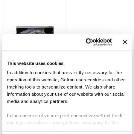
SCOPRI DI PIÙ
SCOPRI DI PIÙ
This website uses cookies
In addition to cookies that are strictly necessary for the
operation of this website, Gefran uses cookies and other
tracking tools to personalize content. We also share
QE1008-DU-4D
QE1008-DU-4USB
information about your use of our website with our social
Sistema di misura
Sistema di misura
media and analytics partners.
deformazione colonne con
deformazione colonne con usb
monitor digitale a 4 canali
monitor-box digitale a 4 canali
In the absence of your explicit consent we will not track
any type of cookies – except those necessary for the
SCOPRI DI PIÙ
SCOPRI DI PIÙ
operation of the website. Before expressing your