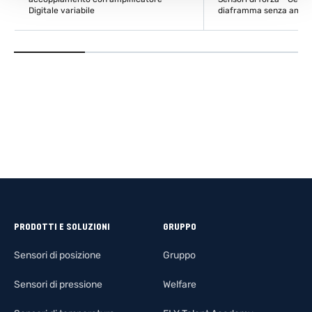
Digitale variabile
diaframma senza amplif
SCOPRI DI PIÙ
SCOPRI DI
PRODOTTI E SOLUZIONI
GRUPPO
Sensori di posizione
Gruppo
Sensori di pressione
Welfare