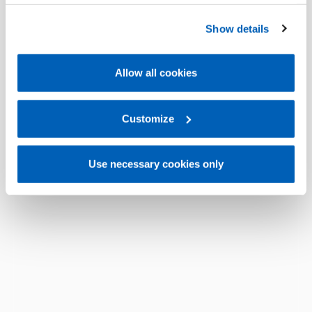
operation of the website. Before expressing your
preferences, we invite you to read GEFRAN Cookie
Show details
Policy, available at the following link:
Gefran - Cookie
policy
.
Allow all cookies
For more information, please refer to the Information
regarding processing of personal data, at the following
link:
Gefran - Privacy Policy
Customize
.
Use necessary cookies only