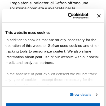
I regolatori e indicatori di Gefran offrono una
soluzione completa e avanzata per la
misurazione e la regolazione delle principali
variabili di processo
industriali come
tempe...
This website uses cookies
VISUALIZZA I PRODOTTI
In addition to cookies that are strictly necessary for the
operation of this website, Gefran uses cookies and other
tracking tools to personalize content. We also share
information about your use of our website with our social
media and analytics partners.
In the absence of your explicit consent we will not track
any type of cookies – except those necessary for the
operation of the website. Before expressing your
preferences, we invite you to read GEFRAN Cookie
Show details
Policy, available at the following link:
Gefran - Cookie
Sensori di temperatura
policy
.