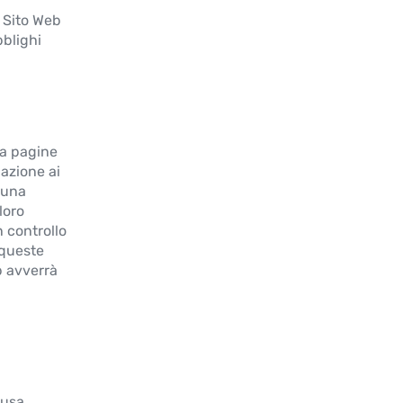
 Sito Web
bblighi
 a pagine
lazione ai
cuna
loro
 controllo
 queste
b avverrà
lusa