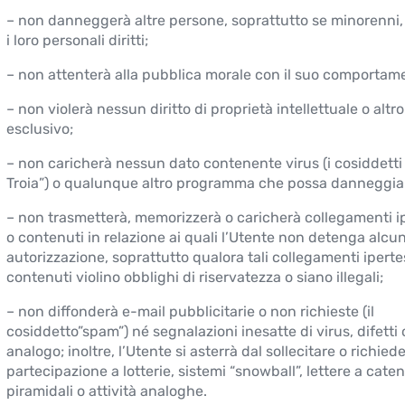
– non danneggerà altre persone, soprattutto se minorenni, 
i loro personali diritti;
– non attenterà alla pubblica morale con il suo comportam
– non violerà nessun diritto di proprietà intellettuale o altro 
esclusivo;
– non caricherà nessun dato contenente virus (i cosiddetti 
Troia”) o qualunque altro programma che possa danneggiare
– non trasmetterà, memorizzerà o caricherà collegamenti ip
o contenuti in relazione ai quali l’Utente non detenga alcu
autorizzazione, soprattutto qualora tali collegamenti iperte
contenuti violino obblighi di riservatezza o siano illegali;
– non diffonderà e-mail pubblicitarie o non richieste (il
cosiddetto”spam”) né segnalazioni inesatte di virus, difetti 
analogo; inoltre, l’Utente si asterrà dal sollecitare o richiede
partecipazione a lotterie, sistemi “snowball”, lettere a cate
piramidali o attività analoghe.