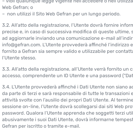
– violi qualunque legge vigente nell’accedere o nell’utilizzar
Web Gefran; o
– non utilizzi il Sito Web Gefran per un lungo periodo.
3.2. All’atto della registrazione, l’Utente dovrà fornire infor
precise e, in caso di successiva modifica di queste ultime, 
ad aggiornarle inviando una comunicazione e-mail all’indir
info@gefran.com. L’Utente provvederà affinché l’indirizzo 
fornito a Gefran sia sempre valido e utilizzabile per contatt
l’Utente stesso.
3.3. All’atto della registrazione, all’Utente verrà fornito un 
accesso, comprendente un ID Utente e una password (“Dati
3.4. L’Utente provvederà affinché i Dati Utente non siano ac
da parte di terzi e sarà responsabile di tutte le transazioni e
attività svolte con l’ausilio dei propri Dati Utente. Al termin
sessione on-line, l’Utente dovrà scollegarsi dai siti Web pro
password. Qualora l’Utente apprenda che soggetti terzi uti
abusivamente i suoi Dati Utente, dovrà informarne tempe
Gefran per iscritto o tramite e-mail.