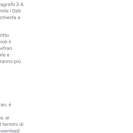
ragrafo 3.4,
ite i Dati
chiesta a
itto
oli il
Gefran
ate e
aranno più
ran, è
, ai
 termini di
 download