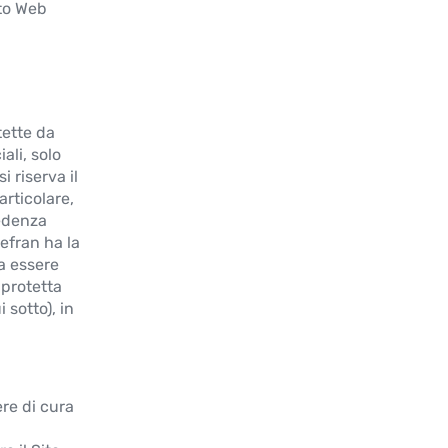
ito Web
tette da
ali, solo
i riserva il
articolare,
cedenza
efran ha la
a essere
 protetta
 sotto), in
ere di cura