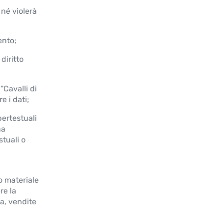
né violerà
ento;
diritto
“Cavalli di
 i dati;
ertestuali
na
stuali o
o materiale
re la
na, vendite