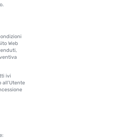
o.
Condizioni
 Sito Web
venduti,
eventiva
ti ivi
 all’Utente
oncessione
e: