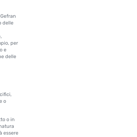
a Gefran
o delle
,
mpio, per
o e
ne delle
ifici,
e o
to o in
 natura
rà essere