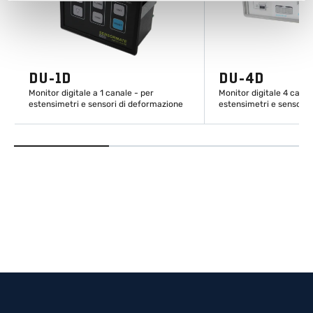
DU-1D
DU-4D
Monitor digitale a 1 canale - per
Monitor digitale 4 canal
estensimetri e sensori di deformazione
estensimetri e sensori 
SCOPRI DI PIÙ
SCOPRI DI