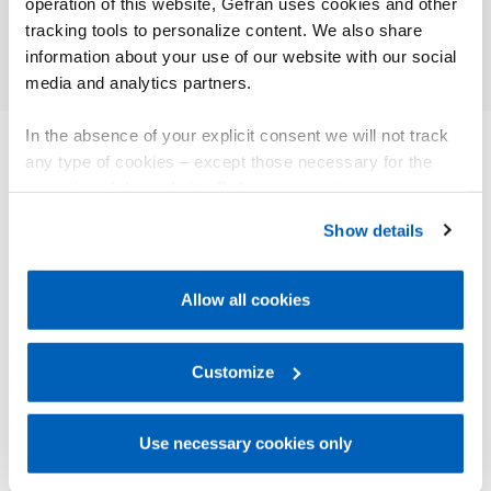
operation of this website, Gefran uses cookies and other
tracking tools to personalize content. We also share
information about your use of our website with our social
media and analytics partners.
In the absence of your explicit consent we will not track
any type of cookies – except those necessary for the
ALTRI PRODOTTI
operation of the website. Before expressing your
Ti potrebbe interessare
preferences, we invite you to read GEFRAN Cookie
Show details
Policy, available at the following link:
Gefran - Cookie
policy
.
Allow all cookies
For more information, please refer to the Information
regarding processing of personal data, at the following
link:
Gefran - Privacy Policy
Customize
.
Use necessary cookies only