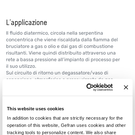
L’applicazione
Il fluido diatermico, circola nella serpentina
concentrica che viene riscaldata dalla fiamma del
bruciatore a gas o olio e dai gas di combustione
risultanti. Viene quindi distribuito attraverso una
rete a bassa pressione all’impianto di processo per
il suo utilizzo.
Sul circuito di ritorno un degassatore/vaso di
espansione, atmosferico o pressurizzato da gas
inerte, assicura l’eliminazione di aria, vapore e
frazioni leggere prima che il fluido diatermico ritorni
alla caldaia.
Il fluido diatermico funziona tipicamente fino a
This website uses cookies
350°C a pressione atmosferica, rimanendo
In addition to cookies that are strictly necessary for the
pompabile fino a -20°C ed oltre, con l’aggiunta di
operation of this website, Gefran uses cookies and other
fluido speciale.
tracking tools to personalize content. We also share