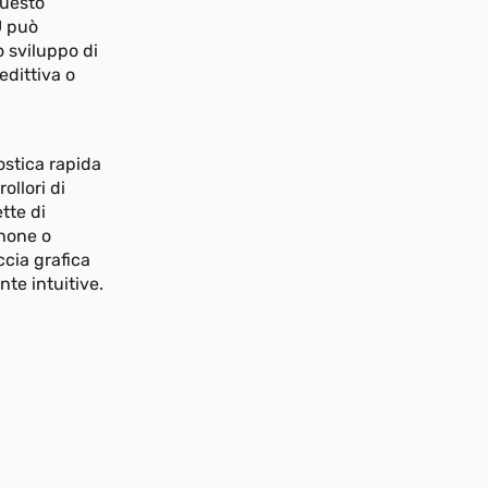
questo
U può
o sviluppo di
dittiva o
ostica rapida
ollori di
tte di
phone o
ccia grafica
nte intuitive.