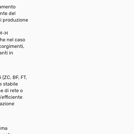
ttamento
nte del
di produzione
RM-H
che nel caso
ccorgimenti,
nti in
 (ZC, BF, FT,
 stabile
e di rete o
’efficiente
zazione
tima