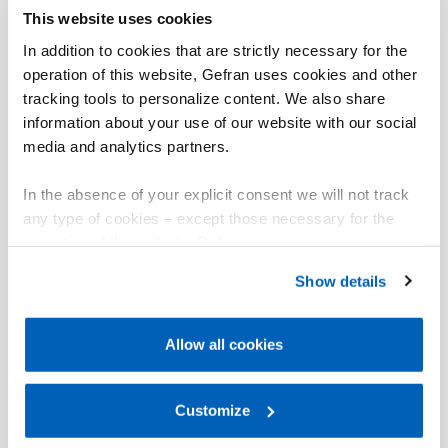
This website uses cookies
In addition to cookies that are strictly necessary for the
operation of this website, Gefran uses cookies and other
tracking tools to personalize content. We also share
information about your use of our website with our social
media and analytics partners.
In the absence of your explicit consent we will not track
any type of cookies – except those necessary for the
operation of the website. Before expressing your
preferences, we invite you to read GEFRAN Cookie
Show details
Policy, available at the following link:
Gefran - Cookie
policy
.
Allow all cookies
For more information, please refer to the Information
regarding processing of personal data, at the following
link:
Gefran - Privacy Policy
Customize
.