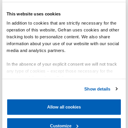
disponibile un kit di programmazione da PC, composto
da un cavetto e da un programma guidato per
ambiente windows (vedere foglio tecnico cod. 80020).
This website uses cookies
In addition to cookies that are strictly necessary for the
operation of this website, Gefran uses cookies and other
tracking tools to personalize content. We also share
information about your use of our website with our social
01
Descrizione
media and analytics partners.
Visualizza 3D - Scarica modelli
In the absence of your explicit consent we will not track
02
CAD
any type of cookies – except those necessary for the
operation of the website. Before expressing your
preferences, we invite you to read GEFRAN Cookie
Show details
Policy, available at the following link:
Gefran - Cookie
policy
.
Allow all cookies
For more information, please refer to the Information
regarding processing of personal data, at the following
link:
Gefran - Privacy Policy
Customize
.