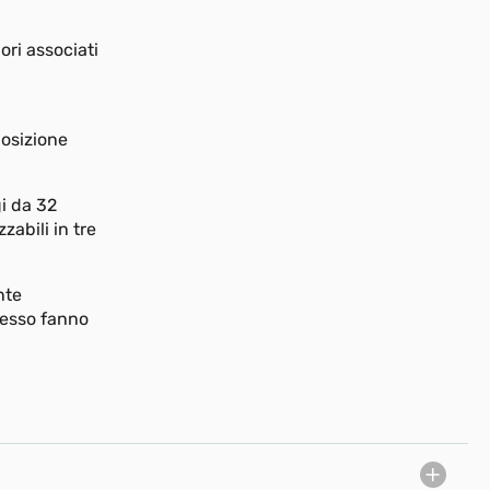
ri associati
posizione
i da 32
abili in tre
nte
ocesso fanno