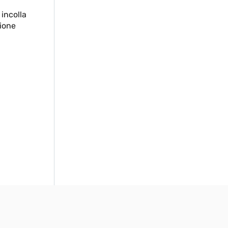
a
incolla
ione