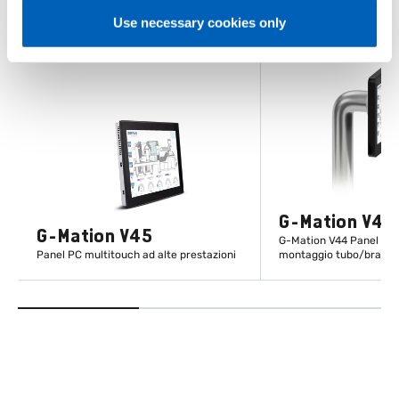
Use necessary cookies only
G-Mation V44
G-Mation V45
G-Mation V44 Panel PC 
Panel PC multitouch ad alte prestazioni
montaggio tubo/bracci
SCOPRI DI PIÙ
SCOPRI DI