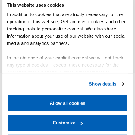
This website uses cookies
Plastic Metal – Presse a
In addition to cookies that are strictly necessary for the
Plastic
iniezione per lo stampaggio
operation of this website, Gefran uses cookies and other
dei termoplastici
ICMA S
tracking tools to personalize content. We also share
information about your use of our website with our social
media and analytics partners.
Approfondisci
Appr
In the absence of your explicit consent we will not track
any type of cookies – except those necessary for the
operation of the website. Before expressing your
preferences, we invite you to read GEFRAN Cookie
Show details
Policy, available at the following link:
Gefran - Cookie
ALTRI PRODOTTI
policy
.
Ti potrebbe interessare
Allow all cookies
For more information, please refer to the Information
regarding processing of personal data, at the following
link:
Gefran - Privacy Policy
Customize
.