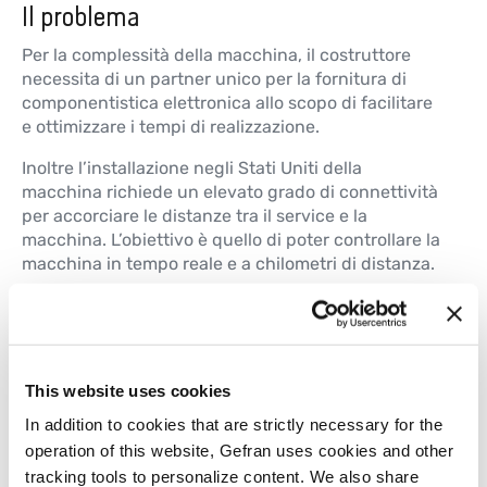
Il problema
Per la complessità della macchina, il costruttore
necessita di un partner unico per la fornitura di
componentistica elettronica allo scopo di facilitare
e ottimizzare i tempi di realizzazione.
Inoltre l’installazione negli Stati Uniti della
macchina richiede un elevato grado di connettività
per accorciare le distanze tra il service e la
macchina. L’obiettivo è quello di poter controllare la
macchina in tempo reale e a chilometri di distanza.
La soluzione
This website uses cookies
L’attenzione alle tematiche di
connettività e
remotazione
permette ai dispositivi
Gefran di
In addition to cookies that are strictly necessary for the
essere all’avanguardia quando si parla di Industry
operation of this website, Gefran uses cookies and other
4.0.
tracking tools to personalize content. We also share