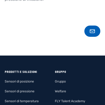
CONT
PRODOTTI E SOLUZIONI
GRUPPO
Sensori di posizione
Gruppo
Sensori di pressione
Welfare
Sensori di temperatura
FLY Talent Academy