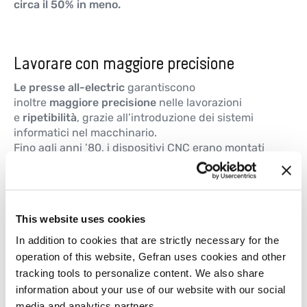
circa il 50% in meno.
Lavorare con maggiore precisione
Le presse all-electric
garantiscono
inoltre
maggiore precisione
nelle lavorazioni
e
ripetibilità
,
grazie all’introduzione dei sistemi
informatici nel macchinario.
Fino agli anni ’80, i dispositivi CNC erano montati
esclusivamente su macchinari per le lavorazioni ad
altissima precisione. Nel corso degli anni sono stati
installati anche su presse tecnologicamente
avanzate, come le presse elettriche; oggi le
presse
This website uses cookies
elettriche equipaggiate con un Computer
Numerical Control
sono a tutti gli effetti delle
In addition to cookies that are strictly necessary for the
macchine utensili
.
operation of this website, Gefran uses cookies and other
Con il vantaggio del controllo digitale, il processo
tracking tools to personalize content. We also share
delle presse elettriche è totalmente ripetibile e non
information about your use of our website with our social
richiede una particolare messa a punto per
media and analytics partners.