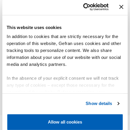
Mostra tutti
Case History
News
This website uses cookies
In addition to cookies that are strictly necessary for the
operation of this website, Gefran uses cookies and other
Plastica
tracking tools to personalize content. We also share
Plastic Metal – Presse a
information about your use of our website with our social
Plastic
iniezione per lo stampaggio
media and analytics partners.
dei termoplastici
ICMA S
In the absence of your explicit consent we will not track
any type of cookies – except those necessary for the
Approfondisci
Appr
operation of the website. Before expressing your
preferences, we invite you to read GEFRAN Cookie
Show details
Policy, available at the following link:
Gefran - Cookie
policy
.
Allow all cookies
For more information, please refer to the Information