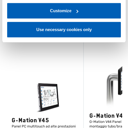
regarding processing of personal data, at the following
ALTRI PRODOTTI
link:
Gefran - Privacy Policy
Customize
.
Ti potrebbe interessare
Use necessary cookies only
G-Mation V44
G-Mation V45
G-Mation V44 Panel PC 
Panel PC multitouch ad alte prestazioni
montaggio tubo/bracci