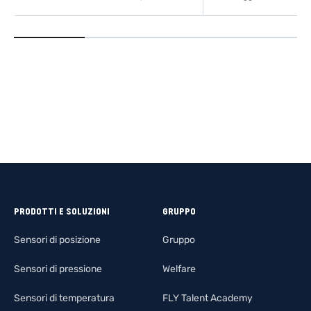
SCOPRI DI PIÙ
SCOPRI DI
PRODOTTI E SOLUZIONI
GRUPPO
Sensori di posizione
Gruppo
Sensori di pressione
Welfare
Sensori di temperatura
FLY Talent Academy