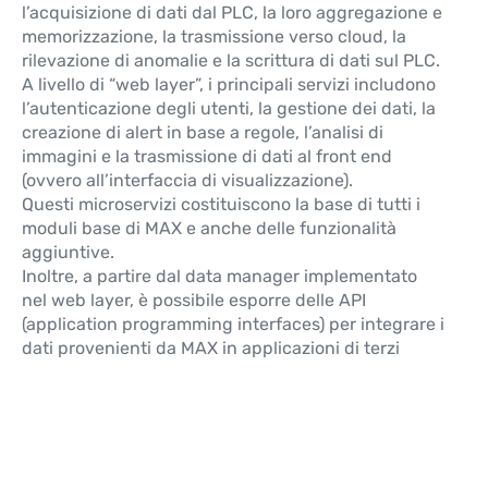
l’acquisizione di dati dal PLC, la loro aggregazione e
memorizzazione, la trasmissione verso cloud, la
MAX Modulo
NEW
rilevazione di anomalie e la scrittura di dati sul PLC.
DOCUMENTATION
A livello di “web layer”, i principali servizi includono
Modulo opzionale
l’autenticazione degli utenti, la gestione dei dati, la
creazione di alert in base a regole, l’analisi di
Maggiori informazioni
immagini e la trasmissione di dati al front end
(ovvero all’interfaccia di visualizzazione).
Questi microservizi costituiscono la base di tutti i
MAX Modulo HEALTH
moduli base di MAX e anche delle funzionalità
NEW
MONITORING
aggiuntive.
Inoltre, a partire dal data manager implementato
Modulo opzionale
nel web layer, è possibile esporre delle API
Maggiori informazioni
(application programming interfaces) per integrare i
dati provenienti da MAX in applicazioni di terzi
MAX Modulo
INTEGRAZIONE
NEW
SISTEMA VISIONE
QUALITÀ