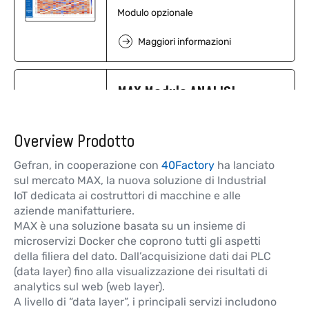
Modulo opzionale
Maggiori informazioni
MAX Modulo ANALISI
NEW
SPC
Modulo opzionale
Overview Prodotto
Maggiori informazioni
Gefran, in cooperazione con
40Factory
ha lanciato
sul mercato MAX, la nuova soluzione di Industrial
IoT dedicata ai costruttori di macchine e alle
MAX Modulo
aziende manifatturiere.
AUTOMATIC PDF
NEW
MAX è una soluzione basata su un insieme di
REPORT
microservizi Docker che coprono tutti gli aspetti
della filiera del dato. Dall’acquisizione dati dai PLC
Modulo opzionale
(data layer) fino alla visualizzazione dei risultati di
Maggiori informazioni
analytics sul web (web layer).
A livello di “data layer”, i principali servizi includono