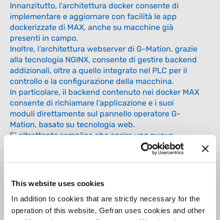
Innanzitutto, l’architettura docker consente di
implementare e aggiornare con facilità le app
dockerizzate di MAX, anche su macchine già
presenti in campo.
Inoltre, l’architettura webserver di G-Mation, grazie​
alla tecnologia NGINX, consente di gestire backend
addizionali, oltre a quello integrato nel PLC per il
controllo e la configurazione della macchina.
In particolare, il backend contenuto nei docker MAX
consente di richiamare l’applicazione e i suoi
moduli direttamente sul pannello operatore G-
Mation, basato su tecnologia web.
E’ altrettanto semplice che aprire una nuova
finestra nel browser del vostro personal computer.
Un altro dei vantaggi principali dell’integrazione di
MAX con G-Mation è l’accesso diretto ai dati del
PLC: è stato predisposto un docker “data collector”
This website uses cookies
che mappa direttamente le variabili del PLC sul
In addition to cookies that are strictly necessary for the
database interno di MAX, aumentando la velocità di
operation of this website, Gefran uses cookies and other
accesso ai dati ed eliminando la necessità di