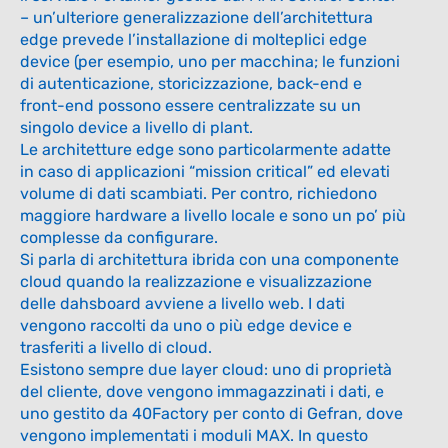
MAX Modulo
– un’ulteriore generalizzazione dell’architettura
OPERATOR
NEW
edge prevede l’installazione di molteplici edge
KNOWLEDGE
device (per esempio, uno per macchina; le funzioni
di autenticazione, storicizzazione, back-end e
Modulo opzionale
front-end possono essere centralizzate su un
singolo device a livello di plant.
Maggiori informazioni
Le architetture edge sono particolarmente adatte
in caso di applicazioni “mission critical” ed elevati
volume di dati scambiati. Per contro, richiedono
MAX Modulo
NEW
maggiore hardware a livello locale e sono un po’ più
SOSTENIBILITÀ
complesse da configurare.
Modulo opzionale
Si parla di architettura ibrida con una componente
cloud quando la realizzazione e visualizzazione
Maggiori informazioni
delle dahsboard avviene a livello web. I dati
vengono raccolti da uno o più edge device e
trasferiti a livello di cloud.
MAX Modulo VIDEO
Esistono sempre due layer cloud: uno di proprietà
NEW
STREAMING
del cliente, dove vengono immagazzinati i dati, e
uno gestito da 40Factory per conto di Gefran, dove
Modulo opzionale
vengono implementati i moduli MAX. In questo