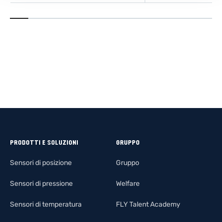
SCOPRI DI PIÙ
SCOPRI DI
PRODOTTI E SOLUZIONI
GRUPPO
Sensori di posizione
Gruppo
Sensori di pressione
Welfare
Sensori di temperatura
FLY Talent Academy