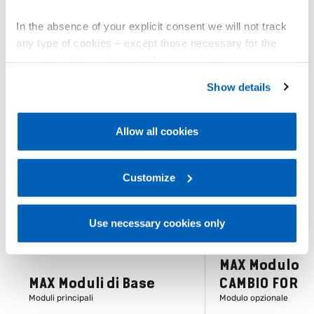
Ti potrebbe interessare
In the absence of your explicit consent we will not track
any type of cookies – except those necessary for the
operation of the website. Before expressing your
preferences, we invite you to read GEFRAN Cookie
NEW
NEW
Show details
Policy, available at the following link:
Gefran - Cookie
policy
.
Allow all cookies
For more information, please refer to the Information
regarding processing of personal data, at the following
link:
Gefran - Privacy Policy
Customize
.
Use necessary cookies only
MAX Modulo A
MAX Moduli di Base
CAMBIO FORM
Moduli principali
Modulo opzionale