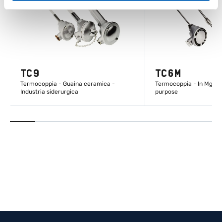
TC9
TC6M
Termocoppia - Guaina ceramica -
Termocoppia - In MgO -
Industria siderurgica
purpose
SCOPRI DI PIÙ
SCOPRI DI