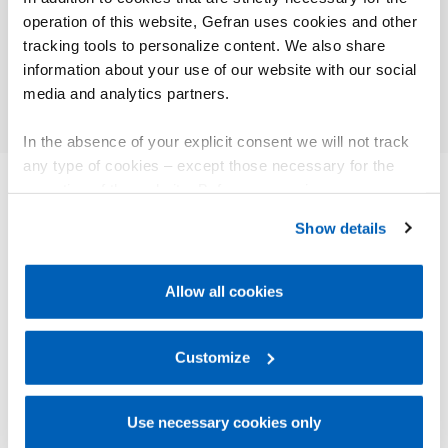
fredda
operation of this website, Gefran uses cookies and other
tracking tools to personalize content. We also share
Approfondisci
information about your use of our website with our social
media and analytics partners.
In the absence of your explicit consent we will not track
any type of cookies – except those necessary for the
operation of the website. Before expressing your
preferences, we invite you to read GEFRAN Cookie
ALTRI PRODOTTI
Show details
Policy, available at the following link:
Gefran - Cookie
Ti potrebbe interessare
policy
.
Allow all cookies
For more information, please refer to the Information
regarding processing of personal data, at the following
link:
Gefran - Privacy Policy
Customize
.
Use necessary cookies only