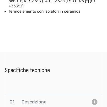
per J, E, K: ± 2.5°C (-40...+333°C) ± 0.0075 [t] (t >
+333°C)
Termoelemento con isolatori in ceramica
Specifiche tecniche
01
Descrizione