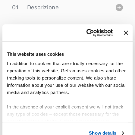
01
Descrizione
This website uses cookies
ALTRI PRODOTTI
In addition to cookies that are strictly necessary for the
Ti potrebbe interessare
operation of this website, Gefran uses cookies and other
tracking tools to personalize content. We also share
information about your use of our website with our social
media and analytics partners.
In the absence of your explicit consent we will not track
any type of cookies – except those necessary for the
operation of the website. Before expressing your
preferences, we invite you to read GEFRAN Cookie
Show details