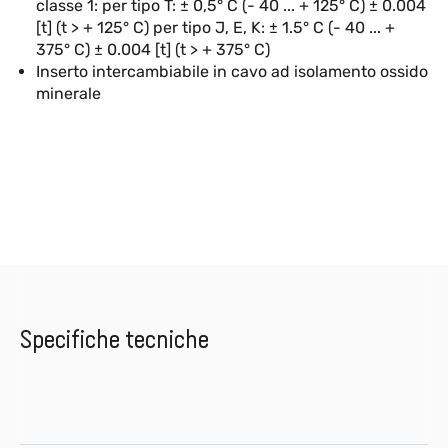
classe 1: per tipo T: ± 0,5° C (- 40 ... + 125° C) ± 0.004
[t] (t > + 125° C) per tipo J, E, K: ± 1.5° C (- 40 ... +
375° C) ± 0.004 [t] (t > + 375° C)
Inserto intercambiabile in cavo ad isolamento ossido
minerale
Specifiche tecniche