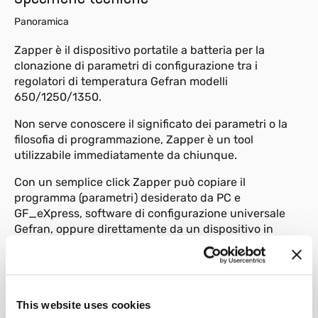
Panoramica
Zapper è il dispositivo portatile a batteria per la
clonazione di parametri di configurazione tra i
regolatori di temperatura Gefran modelli
650/1250/1350.
Non serve conoscere il significato dei parametri o la
filosofia di programmazione, Zapper è un tool
utilizzabile immediatamente da chiunque.
Con un semplice click Zapper può copiare il
programma (parametri) desiderato da PC e
GF_eXpress, software di configurazione universale
Gefran, oppure direttamente da un dispositivo in
campo.
Il programma, memorizzato stabilmente nello Zapper,
può essere poi facilmente incollato in un altro
dispositivo, duplicando così le configurazioni in modo
This website uses cookies