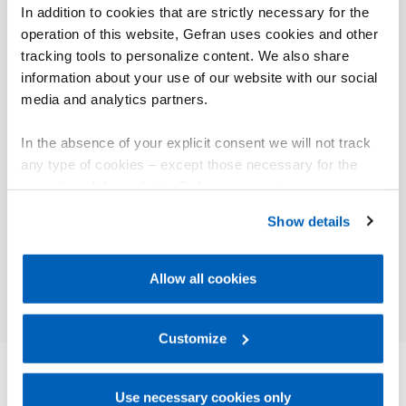
sicuro, a prova di errore.
In addition to cookies that are strictly necessary for the
operation of this website, Gefran uses cookies and other
Zapper è in grado di operare su strumenti senza
doverli alimentare: lo Zapper sfrutta l’energia delle
tracking tools to personalize content. We also share
proprie batterie di alimentazione ed è in grado di
information about your use of our website with our social
operare direttamente sullo strumento ancora
media and analytics partners.
nell’imballo oppure su regolatori già montati a
pannello.
In the absence of your explicit consent we will not track
any type of cookies – except those necessary for the
operation of the website. Before expressing your
preferences, we invite you to read GEFRAN Cookie
Show details
Policy, available at the following link:
Gefran - Cookie
01
Descrizione
policy
.
Allow all cookies
For more information, please refer to the Information
regarding processing of personal data, at the following
link:
Gefran - Privacy Policy
Customize
.
Use necessary cookies only