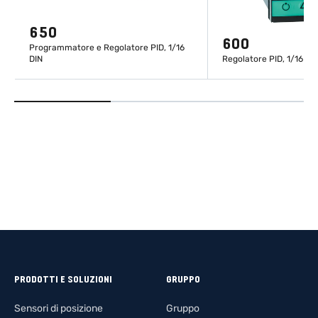
650
600
Programmatore e Regolatore PID, 1/16
DIN
Regolatore PID, 1/16 DI
SCOPRI DI PIÙ
SCOPRI DI
PRODOTTI E SOLUZIONI
GRUPPO
Sensori di posizione
Gruppo