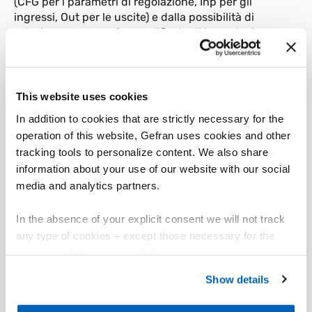
(CFG per i parametri di regolazione, Inp per gli
ingressi, Out per le uscite) e dalla possibilità di
selezionare un menù semplificato di impostazione.
Per ulteriore semplicità di configurazione, è
disponibile un kit di programmazione da PC, composto
da un cavetto ed un programma guidato per ambiente
This website uses cookies
Windows (vedere foglio tecnico cod. 80020).
In addition to cookies that are strictly necessary for the
Un codice di protezione software impostabile (protetto
operation of this website, Gefran uses cookies and other
da una password) consente di limitare su tutti ilivelli le
tracking tools to personalize content. We also share
possibilità di modificare e visualizzare dei parametri di
information about your use of our website with our social
configurazione.
media and analytics partners.
In the absence of your explicit consent we will not track
any type of cookies – except those necessary for the
operation of the website. Before expressing your
01
Descrizione
preferences, we invite you to read GEFRAN Cookie
Show details
Policy, available at the following link:
Gefran - Cookie
policy
.