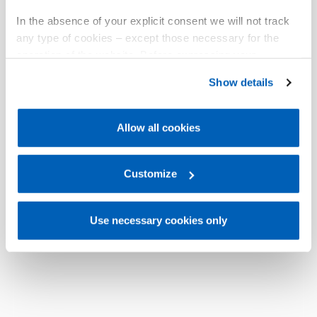
In the absence of your explicit consent we will not track
any type of cookies – except those necessary for the
operation of the website. Before expressing your
preferences, we invite you to read GEFRAN Cookie
Show details
Policy, available at the following link:
Gefran - Cookie
policy
.
Allow all cookies
For more information, please refer to the Information
regarding processing of personal data, at the following
link:
Gefran - Privacy Policy
Customize
.
Use necessary cookies only