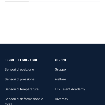
SCOPRI DI PIÙ
SCOPRI DI
PRODOTTI E SOLUZIONI
GRUPPO
Sensori di posizione
Gruppo
Sensori di pressione
Welfare
Sensori di temperatura
FLY Talent Academy
Sensori di deformazione e
Diversity
forza