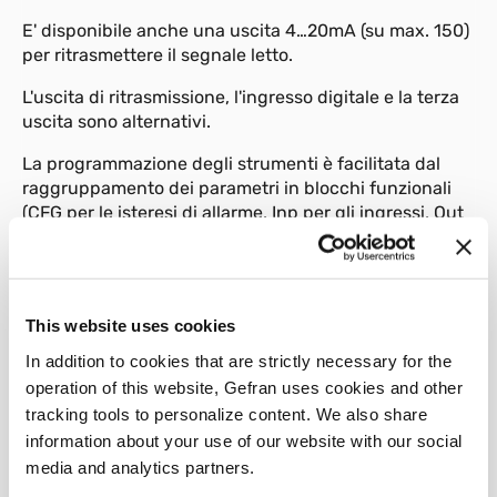
E' disponibile anche una uscita 4…20mA (su max. 150)
per ritrasmettere il segnale letto.
L'uscita di ritrasmissione, l'ingresso digitale e la terza
uscita sono alternativi.
La programmazione degli strumenti è facilitata dal
raggruppamento dei parametri in blocchi funzionali
(CFG per le isteresi di allarme, Inp per gli ingressi, Out
per le uscite…) e dalla possibilità di selezionare un
menù semplificato di impostazione.
Per ulteriore semplicità di configurazione, è
This website uses cookies
disponibile un kit di programmazione da PC, composto
da un cavetto e da un programma guidato per
In addition to cookies that are strictly necessary for the
ambiente windows (vedere foglio tecnico cod.
operation of this website, Gefran uses cookies and other
GF_eXpress).
tracking tools to personalize content. We also share
information about your use of our website with our social
Un codice di protezione software impostabile (protetto
da una password) consente di limitare su tutti i livelli
media and analytics partners.
le possibilità di modificare e visualizzare i parametri di