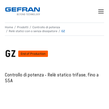
Home
Prodotti
Controllo di potenza
Relè statici con o senza dissipatore
GZ
GZ
End of Production
Controllo di potenza - Relè statico trifase, fino a
55A