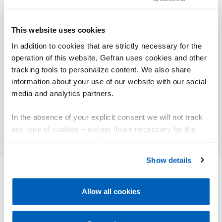
i relè GZ devono essere utilizzati unitamente ad
un’opportuno dissipatore (accessorio).
This website uses cookies
L’installazione deve seguire scrupolosamente le
avvertenze riportate nelle note d’installazione.
In addition to cookies that are strictly necessary for the
operation of this website, Gefran uses cookies and other
tracking tools to personalize content. We also share
information about your use of our website with our social
media and analytics partners.
01
Descrizione
In the absence of your explicit consent we will not track
any type of cookies – except those necessary for the
operation of the website. Before expressing your
preferences, we invite you to read GEFRAN Cookie
Show details
Policy, available at the following link:
Gefran - Cookie
policy
.
Allow all cookies
ALTRI PRODOTTI
For more information, please refer to the Information
Ti potrebbe interessare
regarding processing of personal data, at the following