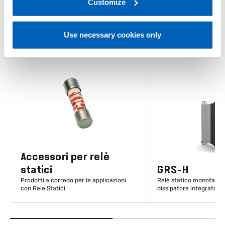
link:
Gefran - Privacy Policy
Customize
.
Use necessary cookies only
Accessori per relè
statici
GRS-H
Prodotti a corredo per le applicazioni
Relè statico monofase, 
con Rele Statici
dissipatore integrato
SCOPRI DI PIÙ
SCOPRI DI