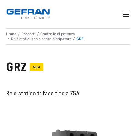
Home
Prodotti
Controllo di potenza
Relè statici con o senza dissipatore
GRZ
GRZ
NEW
Relè statico trifase fino a 75A