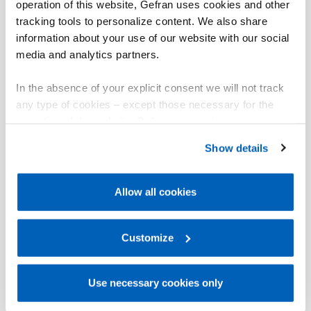
operation of this website, Gefran uses cookies and other
tracking tools to personalize content. We also share
information about your use of our website with our social
media and analytics partners.
In the absence of your explicit consent we will not track
any type of cookies – except those necessary for the
operation of the website. Before expressing your
preferences, we invite you to read GEFRAN Cookie
Show details
Policy, available at the following link:
Gefran - Cookie
policy
.
Allow all cookies
For more information, please refer to the Information
regarding processing of personal data, at the following
link:
Gefran - Privacy Policy
Customize
.
Use necessary cookies only