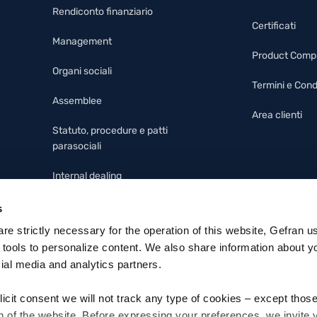
Rendiconto finanziario
Certificati
Management
Product Comp
Organi sociali
Termini e Cond
Assemblee
Area clienti
Statuto, procedure e patti
parasociali
Internal dealing
Modello 231, codice etico e
s
whistleblowing
 are strictly necessary for the operation of this website, Gefran u
 tools to personalize content. We also share information about y
cial media and analytics partners.
licit consent we will not track any type of cookies – except thos
n of the website. Before expressing your preferences, we invite 