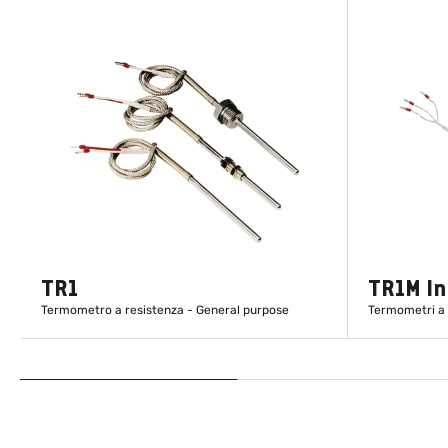
TR1
TR1M I
Termometro a resistenza - General purpose
Termometri a 
SCOPRI DI PIÙ