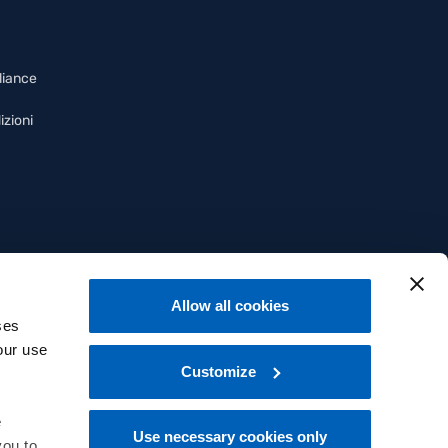
liance
izioni
Allow all cookies
ses
our use
Customize
e
Use necessary cookies only
you to