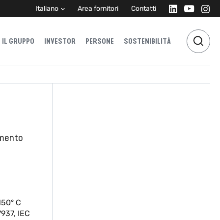
Italiano
Area fornitori
Contatti
IL GRUPPO
INVESTOR
PERSONE
SOSTENIBILITÀ
emento
150° C
7937, IEC