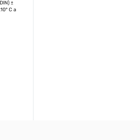
 DIN) ±
.10° C a
a