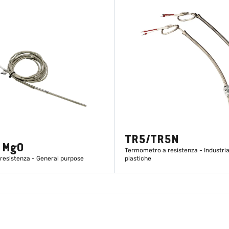
TR5/TR5N
n MgO
Termometro a resistenza - Industri
resistenza - General purpose
plastiche
SCOPRI DI PIÙ
SCOPRI DI PIÙ