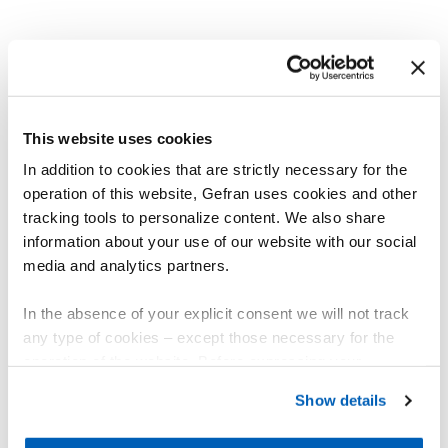
ALTRI PRODOTTI
Ti potrebbe interessare
This website uses cookies
In addition to cookies that are strictly necessary for the
operation of this website, Gefran uses cookies and other
tracking tools to personalize content. We also share
information about your use of our website with our social
media and analytics partners.
In the absence of your explicit consent we will not track
any type of cookies – except those necessary for the
operation of the website. Before expressing your
preferences, we invite you to read GEFRAN Cookie
Show details
Policy, available at the following link:
Gefran - Cookie
policy
.