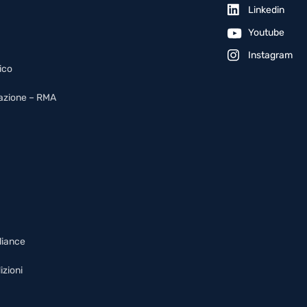
Linkedin
Youtube
Instagram
ico
arazione – RMA
liance
izioni