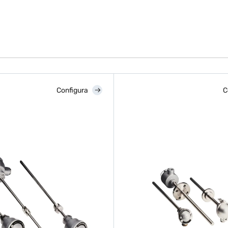
Configura
C