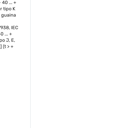
 40 ... +
r tipo K
i guaina
7938, IEC
0 ... +
po J, E,
] (t > +