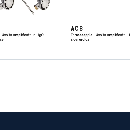
AC8
 Uscita amplificata In MgO -
Termocoppie - Uscita amplificata - 
ose
siderurgica
SCOPRI DI PIÙ
SCOPRI DI PIÙ