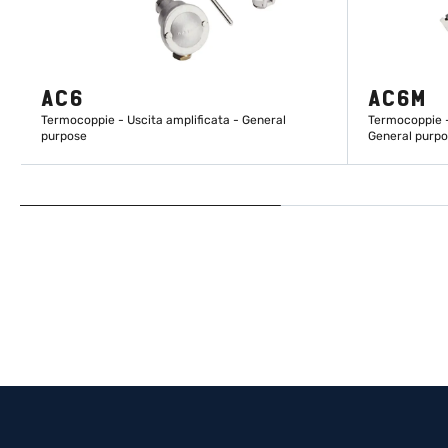
AC6
AC6M
Termocoppie - Uscita amplificata - General
Termocoppie -
purpose
General purp
SCOPRI DI PIÙ