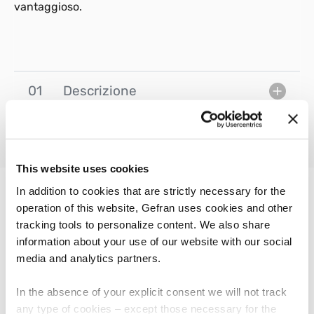
vantaggioso.
01
Descrizione
This website uses cookies
In addition to cookies that are strictly necessary for the
operation of this website, Gefran uses cookies and other
ALTRI PRODOTTI
tracking tools to personalize content. We also share
Ti potrebbe interessare
information about your use of our website with our social
media and analytics partners.
In the absence of your explicit consent we will not track
any type of cookies – except those necessary for the