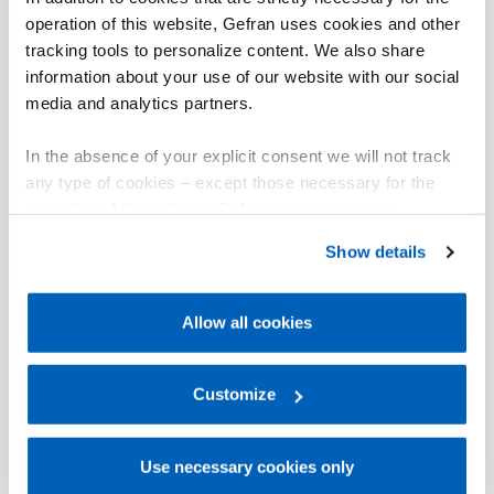
operation of this website, Gefran uses cookies and other
tracking tools to personalize content. We also share
information about your use of our website with our social
media and analytics partners.
In the absence of your explicit consent we will not track
any type of cookies – except those necessary for the
operation of the website. Before expressing your
preferences, we invite you to read GEFRAN Cookie
Show details
Policy, available at the following link:
Gefran - Cookie
policy
.
Allow all cookies
For more information, please refer to the Information
regarding processing of personal data, at the following
link:
Gefran - Privacy Policy
Customize
.
Use necessary cookies only