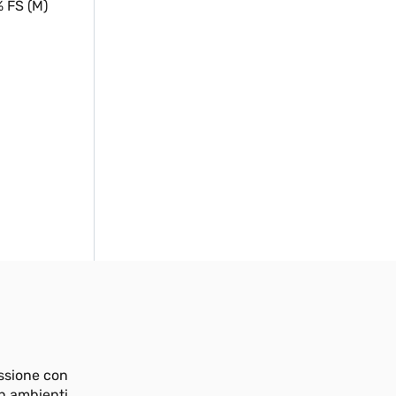
% FS (M)
essione con
in ambienti