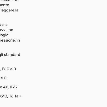
mente
 leggere la
della
 avviene
logia
ressione, in
gli standard
, B, C e D
F e G
o 4X, IP67
5°C, T6 Ta =