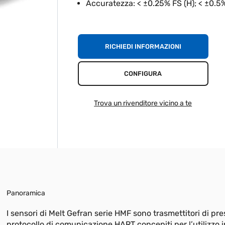
Accuratezza: < ±0.25% FS (H); < ±0.5
RICHIEDI INFORMAZIONI
CONFIGURA
Trova un rivenditore vicino a te
Panoramica
I sensori di Melt Gefran serie HMF sono trasmettitori di pr
protocollo di comunicazione HART concepiti per l’utilizzo 