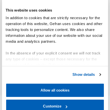
This website uses cookies
In addition to cookies that are strictly necessary for the
operation of this website, Gefran uses cookies and other
tracking tools to personalize content. We also share
information about your use of our website with our social
media and analytics partners.
Energia
Energi
In the absence of your explicit consent we will not track
Energia termica
Energi
any type of cookies – except those necessary for the
operation of the website. Before expressing your
preferences, we invite you to read GEFRAN Cookie
Approfondisci
Appr
Show details
Policy, available at the following link:
Gefran - Cookie
policy
.
Allow all cookies
For more information, please refer to the Information
regarding processing of personal data, at the following
link:
Gefran - Privacy Policy
Customize
.