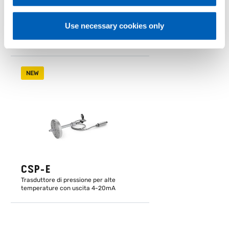
ALTRI PRODOTTI
Ti potrebbe interessare
Use necessary cookies only
NEW
CSP-E
Trasduttore di pressione per alte
temperature con uscita 4-20mA
SCOPRI DI PIÙ