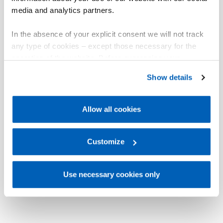
media and analytics partners.
In the absence of your explicit consent we will not track
any type of cookies – except those necessary for the
operation of the website. Before expressing your
preferences, we invite you to read GEFRAN Cookie
Show details
Policy, available at the following link:
Gefran - Cookie
policy
.
Allow all cookies
For more information, please refer to the Information
regarding processing of personal data, at the following
link:
Gefran - Privacy Policy
Customize
.
Use necessary cookies only