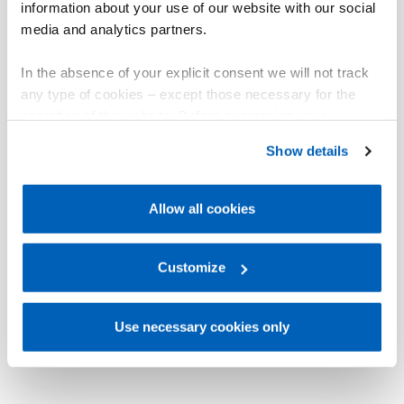
information about your use of our website with our social
media and analytics partners.
In the absence of your explicit consent we will not track
any type of cookies – except those necessary for the
operation of the website. Before expressing your
preferences, we invite you to read GEFRAN Cookie
Show details
Policy, available at the following link:
Gefran - Cookie
policy
.
Allow all cookies
For more information, please refer to the Information
regarding processing of personal data, at the following
link:
Gefran - Privacy Policy
Customize
.
Use necessary cookies only