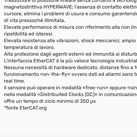
Trasduttore di posizione lineare senza contatto a tecnolog
magnetostrittiva HYPERWAVE; l’assenza di contatto elettri
cursore, elimina i problemi di usura e consumo garantend
di vita pressoché illimitata.
Elevate performance di misura con riferimento alla non lin
ripetibilità ed isteresi.
Elevata resistenza alle vibrazioni, shock meccanici, ampio
temperatura di lavoro.
Alta protezione dagli agenti esterni ed immunità ai distur
L’interfaccia EtherCAT è la più veloce tecnologia industria
Nessuna necessità di hardware dedicato, distanze fino a 
funzionamento «on-the-fly» ovvero dati ed allarmi sono tra
real time.
Il sensore può operare in modalità «free-run» oppure «si
nella modalità «Distribuited Clocks (DC)» in comunicazio
offre un tempo di ciclo minimo di 250 µs
*fonte EterCAT.org