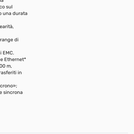
ia
co sul
o una durata
earità,
 range di
bi EMC.
le Ethernet*
100 m,
sferiti in
ncrono»;
ne sincrona