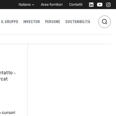
Italiano
Area fornitori
Contatti
IL GRUPPO
INVESTOR
PERSONE
SOSTENIBILITÀ
ntatto -
rcat
6 cursori