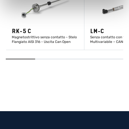
RK-5 C
LM-C
Magnetostrittivo senza contatto - Stelo
Senza contatto con tec
Flangiato AISI 316 - Uscita Can Open
Multivariabile – CANop
SCOPRI DI PIÙ
SCOPRI DI