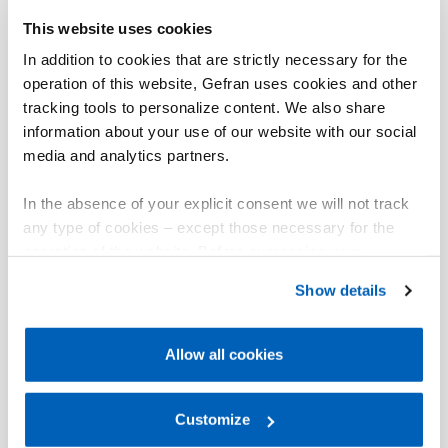
di uscita in tensione o in corrente, garantisce una
This website uses cookies
maggior semplicità di installazione e di adattamento ai
sistemi pre-esistenti.
In addition to cookies that are strictly necessary for the
operation of this website, Gefran uses cookies and other
L’assenza di contatto elettrico sul cursore, elimina i
tracking tools to personalize content. We also share
problemi di usura e consumo garantendo una durata
information about your use of our website with our social
di vita pressoché illimitata.
media and analytics partners.
La struttura meccanica della gamma IK4 introduce
alcune innovazioni vantaggiose per l’utilizzo in interno
In the absence of your explicit consent we will not track
cilindro, tra cui la capacità di ruotare liberamente la
any type of cookies – except those necessary for the
testa connettori.
operation of the website. Before expressing your
preferences, we invite you to read GEFRAN Cookie
Show details
Policy, available at the following link:
Gefran - Cookie
policy
.
Allow all cookies
01
Descrizione
For more information, please refer to the Information
regarding processing of personal data, at the following
link:
Gefran - Privacy Policy
Customize
.