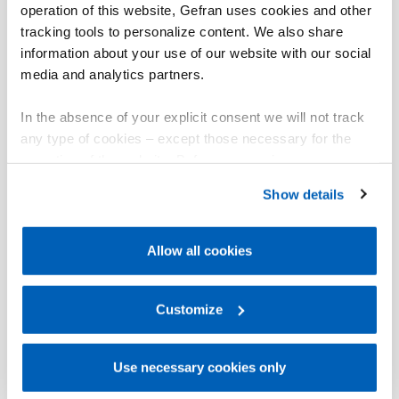
operation of this website, Gefran uses cookies and other
tracking tools to personalize content. We also share
information about your use of our website with our social
media and analytics partners.
In the absence of your explicit consent we will not track
any type of cookies – except those necessary for the
operation of the website. Before expressing your
preferences, we invite you to read GEFRAN Cookie
Show details
Policy, available at the following link:
Gefran - Cookie
policy
.
Allow all cookies
For more information, please refer to the Information
regarding processing of personal data, at the following
link:
Gefran - Privacy Policy
Customize
.
Use necessary cookies only