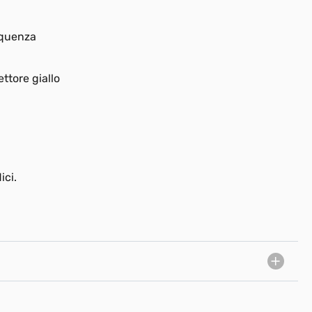
equenza
ttore giallo
ici.