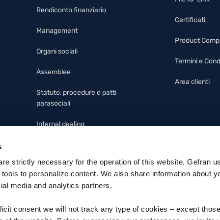
Rendiconto finanziario
Certificati
Management
Product Comp
Organi sociali
Termini e Cond
Assemblee
Area clienti
Statuto, procedure e patti
parasociali
Internal dealing
Modello 231, codice etico e
s
whistleblowing
 are strictly necessary for the operation of this website, Gefran u
 tools to personalize content. We also share information about y
cial media and analytics partners.
licit consent we will not track any type of cookies – except thos